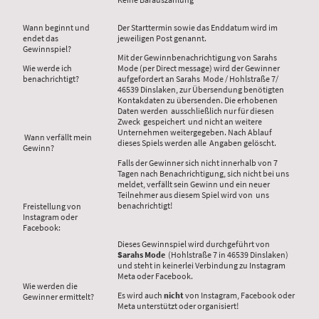
Wann beginnt und
Der Starttermin sowie das Enddatum wird im
endet das
jeweiligen Post genannt.
Gewinnspiel?
Mit der Gewinnbenachrichtigung von Sarahs
Wie werde ich
Mode (per Direct message) wird der Gewinner
benachrichtigt?
aufgefordert an Sarahs Mode / Hohlstraße 7/
46539 Dinslaken, zur Übersendung benötigten
Kontakdaten zu übersenden. Die erhobenen
Daten werden ausschließlich nur für diesen
Zweck gespeichert und nicht an weitere
Unternehmen weitergegeben. Nach Ablauf
Wann verfällt mein
dieses Spiels werden alle Angaben gelöscht.
Gewinn?
Falls der Gewinner sich nicht innerhalb von 7
Tagen nach Benachrichtigung, sich nicht bei uns
meldet, verfällt sein Gewinn und ein neuer
Teilnehmer aus diesem Spiel wird von uns
benachrichtigt!
Freistellung von
Instagram oder
Facebook:
Dieses Gewinnspiel wird durchgeführt von
Sarahs Mode
(Hohlstraße 7 in 46539 Dinslaken)
und steht in keinerlei Verbindung zu Instagram
Meta oder Facebook.
Wie werden die
Es wird auch
nicht
von Instagram, Facebook oder
Gewinner ermittelt?
Meta unterstützt oder organisiert!