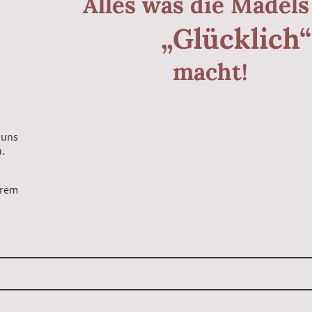
Alles was die Mädels
„Glücklich“
macht!
t Ihr uns
.
erem