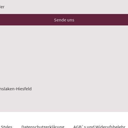
der
Sende uns
inslaken-Hiesfeld
 Styles
Datenschutzerklärung
AGB`s und Wider